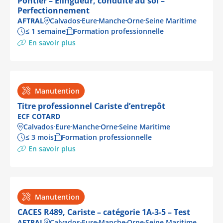
Pontier – Elingueur, conduite au sol –
Perfectionnement
AFTRAL
Calvados
Eure
Manche
Orne
Seine Maritime
≤ 1 semaine
Formation professionnelle
En savoir plus
Manutention
Titre professionnel Cariste d’entrepôt
ECF COTARD
Calvados
Eure
Manche
Orne
Seine Maritime
≤ 3 mois
Formation professionnelle
En savoir plus
Manutention
CACES R489, Cariste – catégorie 1A-3-5 – Test
AFTRAL
Calvados
Eure
Manche
Orne
Seine Maritime